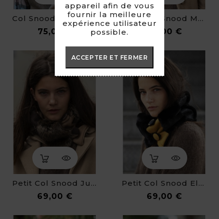
appareil afin de vous
fournir la meilleure
Col Snood Boutonné Victorine
Petit Col Snood Maxine
expérience utilisateur
Prix
Prix
75,00 €
69,00 €
possible.
ACCEPTER ET FERMER
Petit Col Snood Juline
Petit Col Snood Eleonore En Fausse Fourrure
Prix
Prix
69,00 €
69,00 €