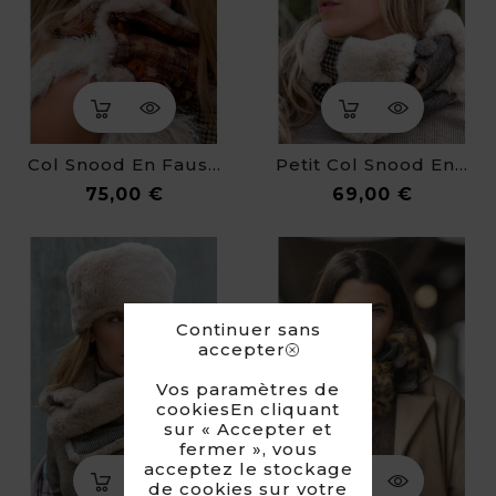
Col Snood En Fausse Fourrure Amalia
Petit Col Snood En Fausse Fourrure Flavie
Prix
Prix
75,00 €
69,00 €
Continuer sans
accepter
Vos paramètres de
cookiesEn cliquant
sur « Accepter et
fermer », vous
acceptez le stockage
de cookies sur votre