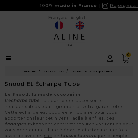
100%
made in France
Rejoignez-nou
Français
English
0

Accueil
Accessoires
Snood et écharpe tube
Snood Et Écharpe Tube
Le Snood, la mode cocooning 
L’écharpe tube 
 fait partie des accessoires 
indispensables pour agrémenter votre garde robe. 
Cette écharpe est doublée en polaire pour vous 
apporter chaleur cet hiver ! Facile à enfiler, ces 
écharpes tubes
 vont contraster toutes vos tenues pour 
vous donner une allure élégante et citadine une fois 
assortie avec un 
sac
 en 
fausse fourrure 
par exemple.