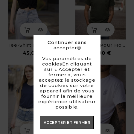
Continuer sans
Tee-Shirt Pour Femme - La Création D'Adam
Tee-Shirt Pour Homme - La Joconde
accepter
Prix
Prix
45,00 €
45,00 €
Vos paramètres de
cookiesEn cliquant
sur « Accepter et
fermer », vous
acceptez le stockage
de cookies sur votre
appareil afin de vous
fournir la meilleure
expérience utilisateur
possible.
ACCEPTER ET FERMER