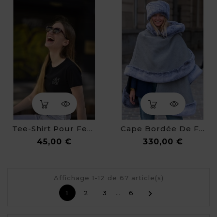
Tee-Shirt Pour Femme - Femme Oiseau
Cape Bordée De Fausse Fourrure Léonie
Prix
Prix
45,00 €
330,00 €
Affichage 1-12 de 67 article(s)

1
2
3
…
6