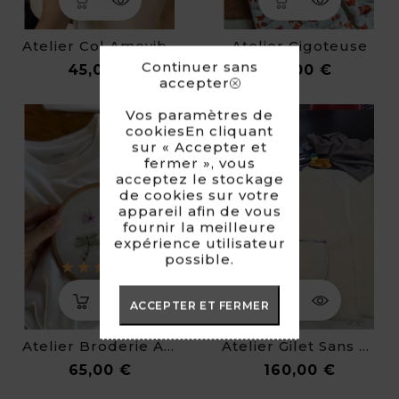
Atelier Col Amovible
Atelier Gigoteuse
Continuer sans
Prix
Prix
45,00 €
89,00 €
accepter
Vos paramètres de
cookiesEn cliquant
sur « Accepter et
fermer », vous
acceptez le stockage
de cookies sur votre
appareil afin de vous
fournir la meilleure
expérience utilisateur
possible.
ACCEPTER ET FERMER
Atelier Broderie À La Main
Atelier Gilet Sans Manche
Prix
Prix
65,00 €
160,00 €