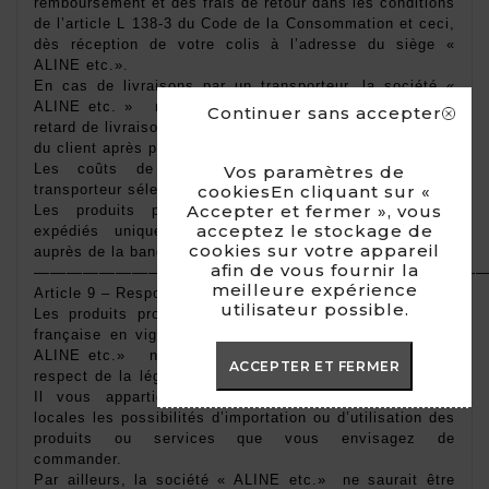
remboursement et des frais de retour dans les conditions 
de l’article L 138-3 du Code de la Consommation et ceci, 
dès réception de votre colis à l’adresse du siège « 
ALINE etc.». 
En cas de livraisons par un transporteur, la société « 
ALINE etc. »   ne peut être tenue pour responsable de 
Continuer sans accepter
retard de livraison dû exclusivement à une indisponibilité 
du client après plusieurs propositions de rendez-vous. 
Les coûts de livraison sont variables selon le 
Vos paramètres de
transporteur sélectionné. 
cookiesEn cliquant sur «
Accepter et fermer », vous
Les produits payés par virement bancaire seront 
acceptez le stockage de
expédiés uniquement après validation du paiement 
cookies sur votre appareil
auprès de la banque. 
afin de vous fournir la
————————————————————————————
meilleure expérience
Article 9 – Responsabilité 
utilisateur possible.
Les produits proposés sont conformes à la législation 
française en vigueur. La responsabilité de la société « 
ALINE etc.»   ne saurait être engagée en cas de non-
ACCEPTER ET FERMER
respect de la législation du pays où le produit est livré. 
Il vous appartient de vérifier auprès des autorités 
locales les possibilités d’importation ou d’utilisation des 
produits ou services que vous envisagez de 
commander. 
Par ailleurs, la société « ALINE etc.»  ne saurait être 