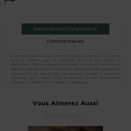
Description/Composition
Commentaires
Il sera parfaitement assorti avec la chapka Anastassya ! La fausse
fourrure utilisée pour ce manchon est à la fois douce et
chaleureuse. Elle enveloppe délicatement vos mains, vous offrant
une sensation de confort tout en vous protégeant efficacement des
températures les plus froides. Ce manchon s'adapte à toutes les
occasions, qu'il s'agisse d'une promenade en ville, d'une soirée
élégante ou même d'une escapade en montagne.
Vous Aimerez Aussi