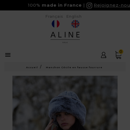
100%
made in France
Rejoignez-nous s
Français
English
0

Accueil
Manchon Cécile en fausse fourrure