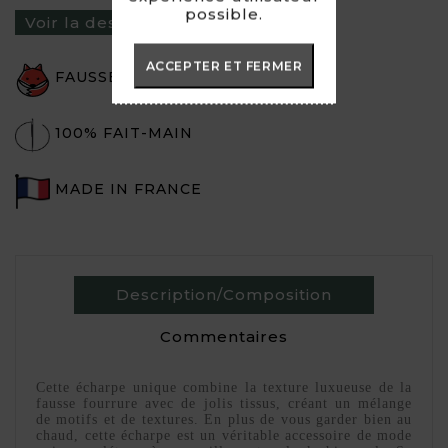
possible.
Voir la description du produit ›
ACCEPTER ET FERMER
FAUSSE FOURRURE
100% FAIT-MAIN
MADE IN FRANCE
Description/Composition
Commentaires
Cette écharpe unique combine la texture luxueuse de la
fausse fourrure avec de jolis tissus, créant un mélange
de motifs et de textures. En plus de vous garder bien au
chaud, cette écharpe est un véritable accessoire de mode