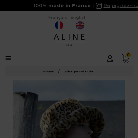
100%
made in France
Rejoignez-nous
Français
English
0

Accueil
Echarpe Yolande