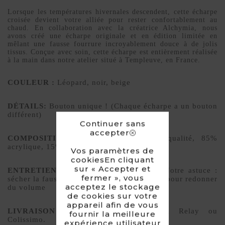
Lorsque les températures hivernales descendent, cette écharpe
croisée devient votre alliée pour rester confortablement au
chaud. En collaboration avec la créatrice Alchymia, nous
avons créé une écharpe originale et en édition limitée en
mêlant une fausse fourrure incroyablement douce à de jolis
tissus. Conçue avec soin, cette écharpe est entièrement réalisée
à la main dans notre atelier situé à Templeuve, en France.
COULEUR :
Léopard, noir, beige
DÉTAILS:
Bouton unique ! (Chaque écharpe a un bouton
différent)
Continuer sans
accepter
COMPOSITION :
Fausse fourrure de qualité, 85%
acrylique, 15% polyester
Vos paramètres de
cookiesEn cliquant
sur « Accepter et
ENTRETIEN :
Lavage à sec préférable. Notre astuce :
fermer », vous
sécher la fausse fourrure au sèche-cheveux pour redonner
acceptez le stockage
du volume
de cookies sur votre
appareil afin de vous
LIVRAISON :
Livraison par Mondial Relay ou
fournir la meilleure
Colissimo.
expérience utilisateur