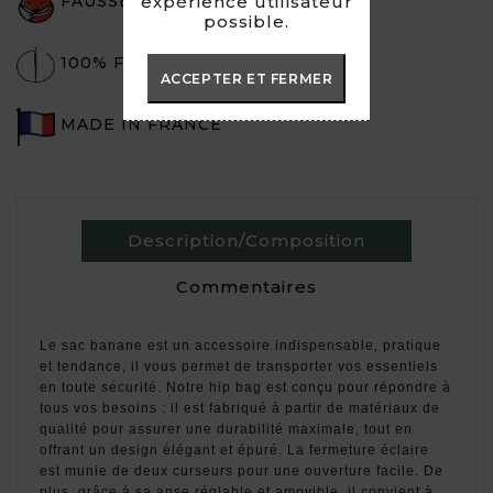
FAUSSE FOURRURE
expérience utilisateur
possible.
100% FAIT-MAIN
ACCEPTER ET FERMER
MADE IN FRANCE
Description/Composition
Commentaires
Le sac banane est un accessoire indispensable, pratique
et tendance, il vous permet de transporter vos essentiels
en toute sécurité. Notre hip bag est conçu pour répondre à
tous vos besoins : il est fabriqué à partir de matériaux de
qualité pour assurer une durabilité maximale, tout en
offrant un design élégant et épuré. La fermeture éclaire
est munie de deux curseurs pour une ouverture facile. De
plus, grâce à sa anse réglable et amovible, il convient à