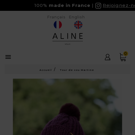
100%
made in France
Rejoignez-nou
Français
English
0

Accueil
Tour de cou Martine