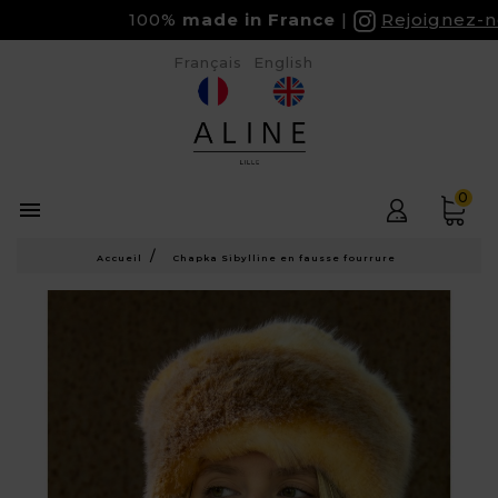
100%
made in France
Rejoignez-nou
Français
English
0

Accueil
Chapka Sibylline en fausse fourrure