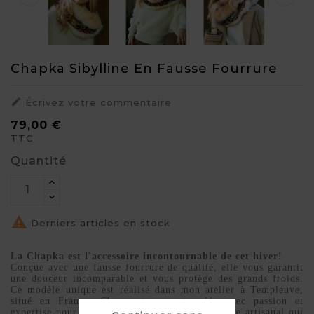
Chapka Sibylline En Fausse Fourrure

Écrivez votre commentaire
79,00 €
TTC
Quantité

Derniers articles en stock
La Chapka est l'accessoire incontournable de cet hiver!
Conçue avec une fausse fourrure de qualité, elle vous garantit
une douceur incomparable et vous protège des grands froids.
Ce modèle unique est réalisé dans mon atelier à Templeuve,
situé en France. Chaque toque est créée avec passion et
expertise pour vous offrir un accessoire de mode artisanal qui