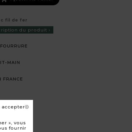
 fil de fer
cription du produit ›
 FOURRURE
IT-MAIN
N FRANCE
s accepter
er », vous
ous fournir