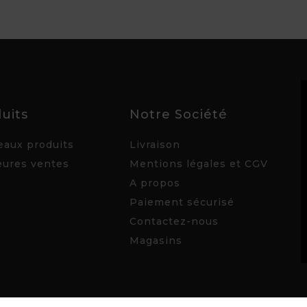
uits
Notre Société
aux produits
Livraison
eures ventes
Mentions légales et CGV
A propos
Paiement sécurisé
Contactez-nous
Magasins