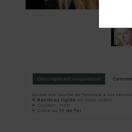
Description/Composition
Commen
ajoute une touche de fantaisie à vos tenues
❃
Bandeau rigide
en tissu coton
❃ Couleur : Noir
❃ Grâce au
fil de fer