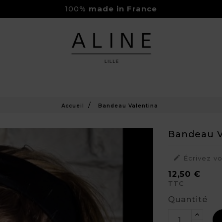
100%
made in France
Rejoignez-nous sur Instagram
Livraison Gratuite à partir de 150€
Accueil
Bandeau Valentina
Bandeau V

Écrivez v
12,50 €
TTC
Quantité