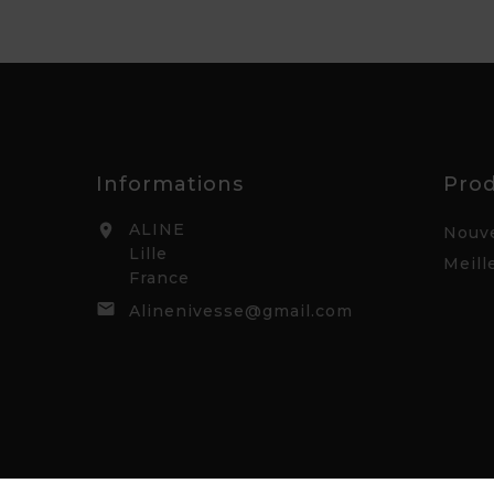
Informations
Prod
ALINE

Nouve
Lille
Meill
France

Alinenivesse@gmail.com