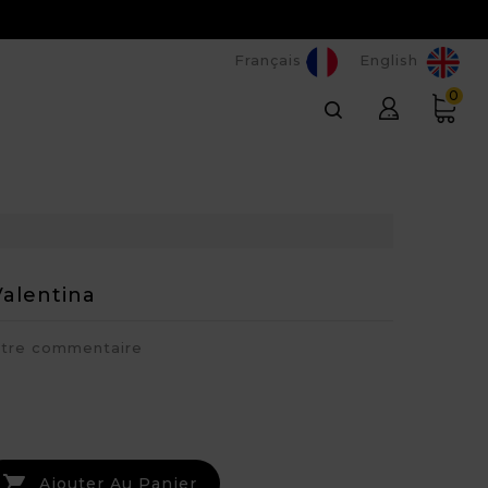
Français
English
0
alentina
otre commentaire

Ajouter Au Panier