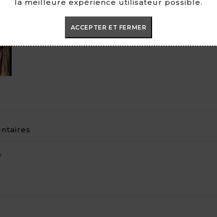

la meilleure expérience utilisateur possible.
ACCEPTER ET FERMER
taires
!