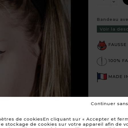
Bandeau avec
Voir la des
FAUSSE
100% FA
MADE I
Continuer san
ètres de cookiesEn cliquant sur « Accepter et ferm
e stockage de cookies sur votre appareil afin de v