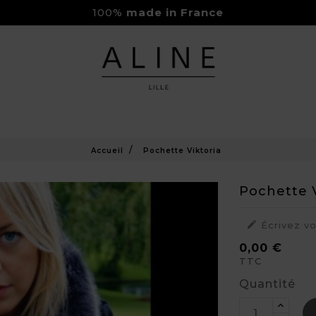
100%
made in France
Rejoignez-nous sur Instagram
Livraison Gratuite à partir de 150€
Accueil
Pochette Viktoria
Pochette V

Écrivez v
0,00 €
TTC
Quantité