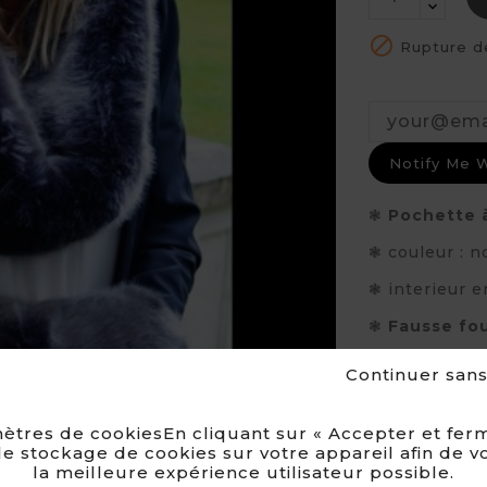

Rupture d
Notify Me 
❃
Pochette à
❃ couleur : n
❃ interieur e
❃
Fausse fo
Voir la des
Continuer san
FAUSSE
ètres de cookiesEn cliquant sur « Accepter et ferm
e stockage de cookies sur votre appareil afin de v
la meilleure expérience utilisateur possible.
100% FA