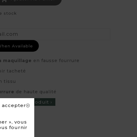
e stock
When Available
 maquillage
en fausse fourrure
oir tacheté
n tissu
urrure
de haute qualité
cription du produit ›
s accepter
 FOURRURE
er », vous
ous fournir
IT-MAIN