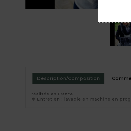
Description/Composition
Commen
réalisée en France
❃ Entretien : lavable en machine en prog