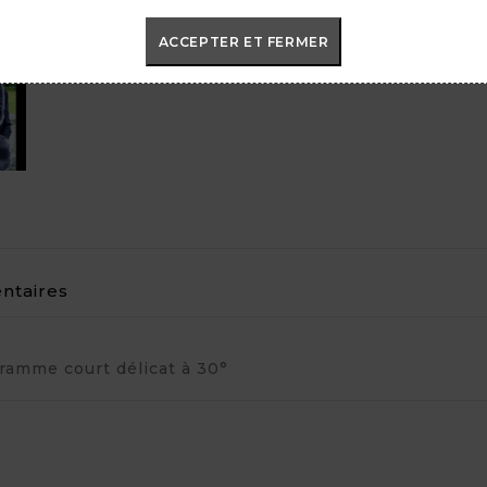

ACCEPTER ET FERMER
MADE I
taires
ramme court délicat à 30°