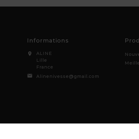
Informations
Prod
ALINE

Nouve
Lille
Meill
France

Alinenivesse@gmail.com
© 2026 - Aline Nivesse