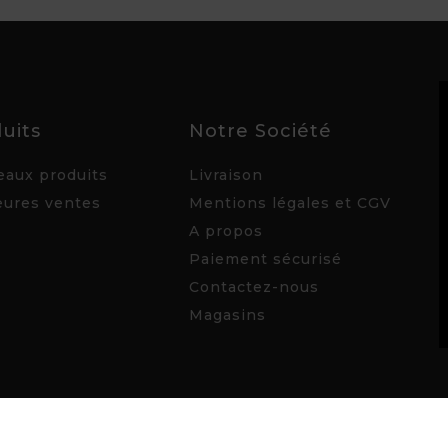
uits
Notre Société
aux produits
Livraison
eures ventes
Mentions légales et CGV
A propos
Paiement sécurisé
Contactez-nous
Magasins