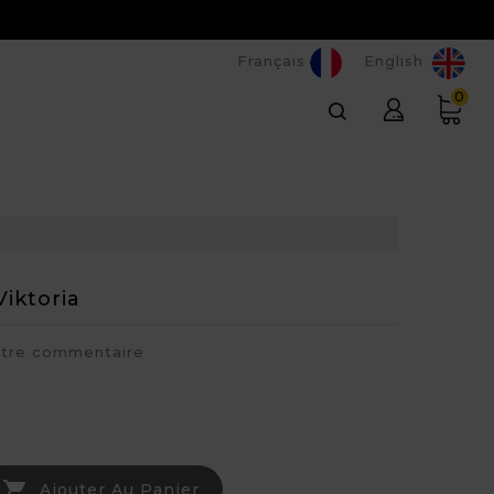
Français
English
0
iktoria
otre commentaire

Ajouter Au Panier