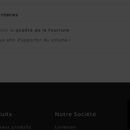
taires
enir la
qualité de la fourrure
ux afin d'apporter du volume !
uits
Notre Société
aux produits
Livraison