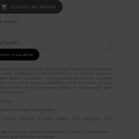

Ajouter Au Panier
e stock
When Available
roid avec notre tour de cou en fausse fourrure, confectionné
 atelier à Templeuve, situé en FRANCE. Ce col vous apportera
rable grâce à sa douceur, en vous permettant de rester au chaud
ante. Cette petite écharpe s'adapte à toutes les tenues et vous
ut où vous irez. Un accessoire pratique et indispensable pour
 toute sérénité.
on ours
meture est un lien en satin noir
 :
Fausse fourrure de haute qualité, 85% acrylique, 15%
age à sec pour maintenir la qualité du produit. Notre astuce :
heveux pour redonner du volume