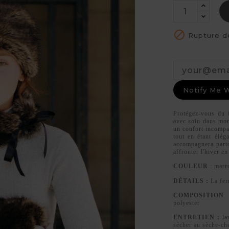

Rupture d
Notify Me 
Protégez-vous du f
avec soin dans mon
un confort incompa
tout en étant élég
accompagnera parto
affronter l'hiver en
COULEUR
: marr
DÉTAILS :
La fer
COMPOSITION
polyester
ENTRETIEN :
lav
sécher au sèche-c