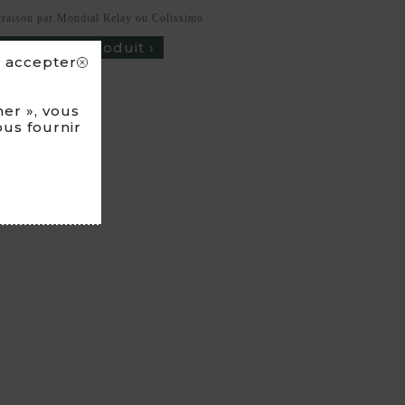
vraison par Mondial Relay ou Colissimo
cription du produit ›
s accepter
 FOURRURE
er », vous
ous fournir
IT-MAIN
N FRANCE