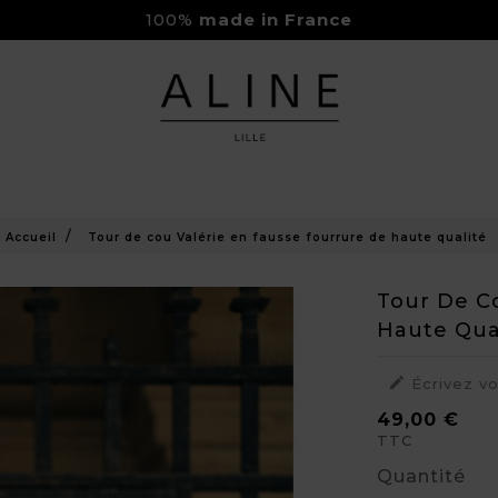
100%
made in France
Rejoignez-nous sur Instagram
Livraison Gratuite à partir de 150€
Accueil
Tour de cou Valérie en fausse fourrure de haute qualité
Tour De C
Haute Qua

Écrivez v
49,00 €
TTC
Quantité