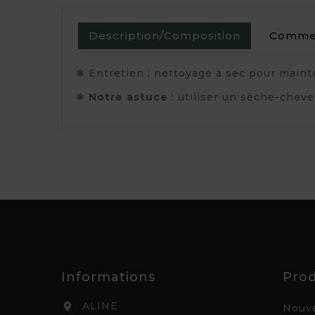
Description/Composition
Commen
❃ Entretien : nettoyage à sec pour maint
❃
Notre astuce
: utiliser un sèche-cheve
Informations
Prod
ALINE

Nouve