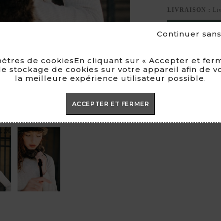
LIVRAISON :
Li
Voir la des
Continuer san
FAUSSE
ètres de cookiesEn cliquant sur « Accepter et ferm
e stockage de cookies sur votre appareil afin de v
la meilleure expérience utilisateur possible.
100% FA

ACCEPTER ET FERMER
MADE I