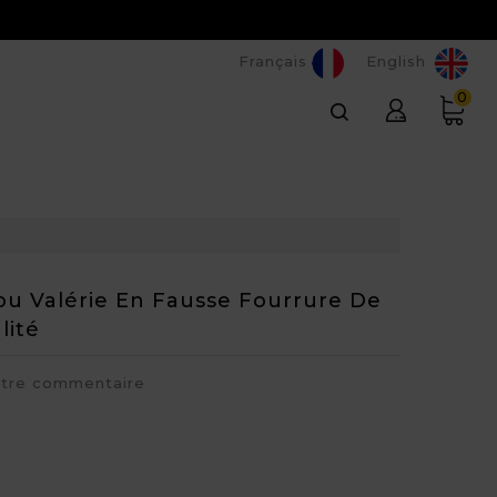
Français
English
0
ou Valérie En Fausse Fourrure De
lité
otre commentaire