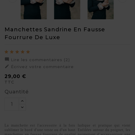
Manchettes Sandrine En Fausse
Fourrure De Luxe

Lire les commentaires (2)

Écrivez votre commentaire
29,00 €
TTC
Quantité
La manchette est l'accessoire à la fois ludique et pratique qui vient
sublimer le bord d'une veste ou d'un haut. Enfilées autour du poignet, les
manchettes en fausse fourrure de qualité permettent d’accessoiriser une