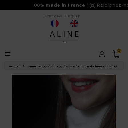
100%
made in France
Rejoignez-nou
Français
English
0

Accueil
Manchettes Coline en fausse fourrure de haute qualité