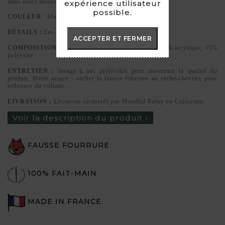
dans notre atelier à Templeuve, en France.
expérience utilisateur
possible.
COULEUR
: blanc
DÉTAILS :
Les manchettes sont élastiques
ACCEPTER ET FERMER
COMPOSITION :
Fausse fourrure de haute qualité, 85% acrylique, 15%
polyester
ENTRETIEN :
lavage à sec préférable pour maintenir la qualité du
produit. Notre astuce : sécher la fausse fourrure au sèche-cheveux pour
redonner du volume.
LIVRAISON :
Livraison sécurisée par Mondial Relay ou Colissimo.
Voir la description du produit ›
FAUSSE FOURRURE
100% FAIT-MAIN
MADE IN FRANCE