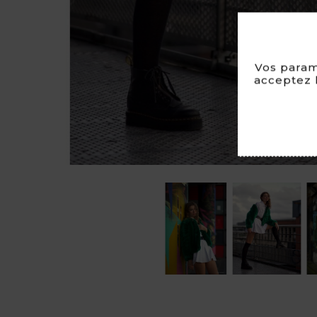
Vos param
acceptez l
