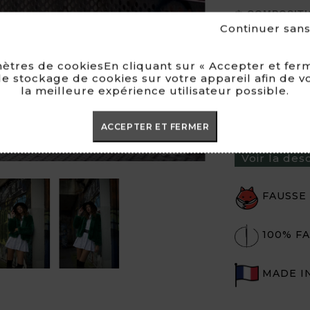
❃
COMPOSITI
acrylique, 15%
Continuer san
❃
ENTRETIEN 
qualité du pro
ètres de cookiesEn cliquant sur « Accepter et ferm
redonner du v
e stockage de cookies sur votre appareil afin de v
la meilleure expérience utilisateur possible.
❃
LIVRAISON
Colissimo
ACCEPTER ET FERMER

Voir la des
FAUSSE

100% FA
MADE I