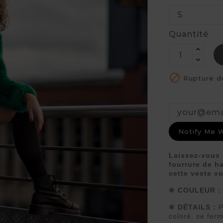
Quantité

Rupture d
Notify Me 
Laissez-vous 
fourrure de ha
cette veste v
❃
COULEUR :
❃
DÉTAILS :
P
coloré, se fer