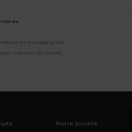
taires
ontacter en message privé)
 pour redonner du volume.
uits
Notre Société