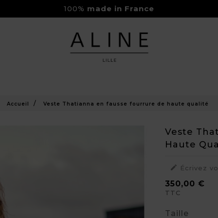
100%
made in France
Rejoignez-nous sur Instagram
Livraison Gratuite à partir de 150€
Accueil
Veste Thatianna en fausse fourrure de haute qualité
Veste Tha
Haute Qua

Écrivez v
350,00 €
TTC
Taille