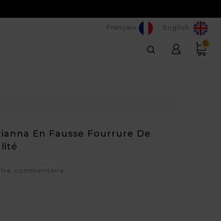
Français
English
0
tianna En Fausse Fourrure De
lité
otre commentaire