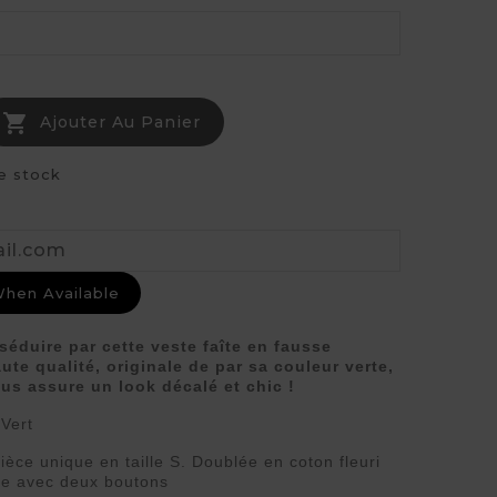

Ajouter Au Panier
e stock
When Available
séduire par cette veste faîte en fausse
ute qualité, originale de par sa couleur verte,
ous assure un look décalé et chic !
Vert
ièce unique en taille S. Doublée en coton fleuri
me avec deux boutons