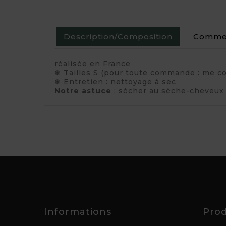
Description/Composition
Commen
réalisée en France
❃
Tailles S (pour toute commande : me c
❃
Entretien : nettoyage à sec
Notre astuce
: sécher au sèche-cheveux
Informations
Prod