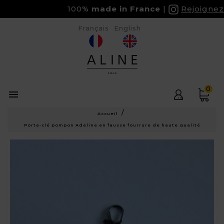
100%
made in France
Rejoignez-
Français
English
0

Accueil
Porte-clé pompon Adeline en fausse fourrure de haute qualité