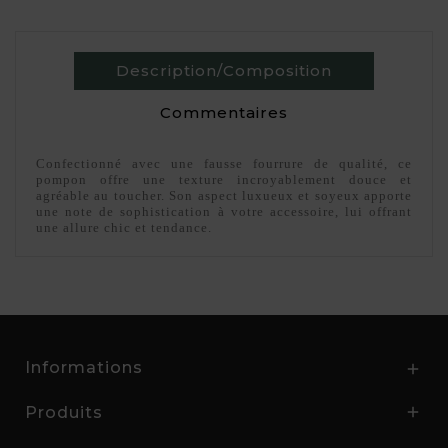
Description/Composition
Commentaires
Confectionné avec une fausse fourrure de qualité, ce
pompon offre une texture incroyablement douce et
agréable au toucher. Son aspect luxueux et soyeux apporte
une note de sophistication à votre accessoire, lui offrant
une allure chic et tendance.
Informations

Produits
