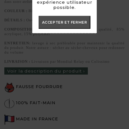
expérience utilisateur
dans notre atelier à Templeuve, en France
possible.
COULEUR :
Bleu pétrole
DÉTAILS :
Ouverture par un mousqueton
ACCEPTER ET FERMER
COMPOSITION :
Fausse fourrure de haute qualité, 85%
acrylique, 15% polyester
ENTRETIEN:
lavage à sec préférable pour maintenir la qualité
du produit. Notre astuce : sécher au sèche-cheveux pour redonner
du volume
LIVRAISON :
Livraison par Mondial Relay ou Colissimo
Voir la description du produit ›
FAUSSE FOURRURE
100% FAIT-MAIN
MADE IN FRANCE