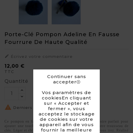
Porte-Clé Pompon Adeline En Fausse
Fourrure De Haute Qualité

Écrivez votre commentaire
12,00 €
TTC
Continuer sans
Quantité
accepter
Vos paramètres de
cookiesEn cliquant
sur « Accepter et

Derniers articles en stock
fermer », vous
acceptez le stockage
de cookies sur votre
Ce pompon en fausse fourrure toute douce est l'accessoire parfait pour
appareil afin de vous
ajouter une touche de style à votre sac à main ou à votre trousseau de
fournir la meilleure
clés. Léger et élégant, il vous accompagnera partout où vous irez. Réalisé