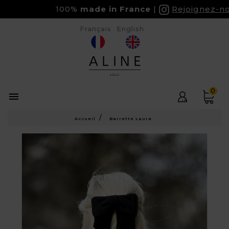
100%
made in France
Rejoignez-nou
Français
English
0

Accueil
Barrette Laura