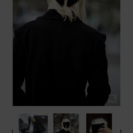


