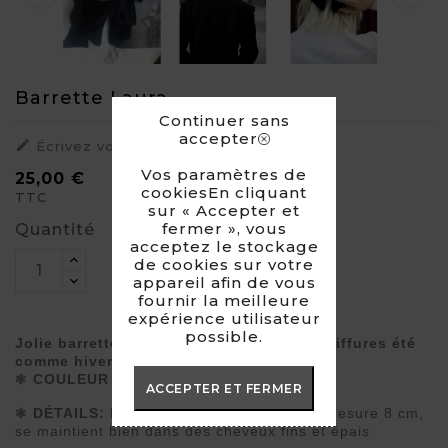
Barrette Laura
Continuer sans
accepter

Écrivez votre commentaire
Vos paramètres de
25,00 €
cookiesEn cliquant
TTC
sur « Accepter et
fermer », vous
Quantité
acceptez le stockage
de cookies sur votre
appareil afin de vous
fournir la meilleure
expérience utilisateur
possible.
Jolie barrette nœud qui sublimera vos coiffures été
comme hiver.
❃
COULEUR :
noir
ACCEPTER ET FERMER
❃
DÉTAILS:
Nœud en laine et cachemire, mesure 8 cm,
se maintient bien dans des cheveux fins et épais