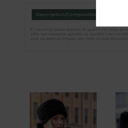
Description/Composition
Commen
Ce snood en fausse fourrure de qualité est conçu pour
offre une sensation agréable au toucher, vous envel
avec un manteau élégant, une veste en jean décontract