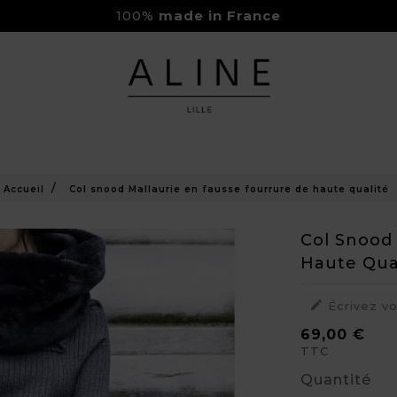
100%
made in France
Rejoignez-nous sur Instagram
Livraison Gratuite à partir de 150€
Accueil
Col snood Mallaurie en fausse fourrure de haute qualité
Col Snood
Haute Qua

Écrivez v
69,00 €
TTC
Quantité