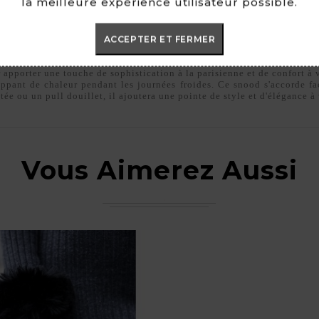
la meilleure expérience utilisateur possible.
taires
ACCEPTER ET FERMER
 apporter une touche de sophistication à la parisienne et de confort à 
oppant de chaleur pendant les journées froides. Ce snood s'accorde fa
ée ou un pull douillet, il ajoutera une pointe de style et d'élégance à 
Vous Aimerez Aussi