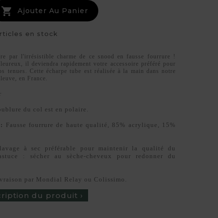

Ajouter Au Panier
rticles en stock
re par l'irrésistible charme de ce snood en fausse fourrure !
leureux, il deviendra rapidement votre accessoire préféré pour
os tenues. Cette écharpe tube est réalisée à la main dans notre
pleuve, en France.
r
ublure du col est en polaire.
:
Fausse fourrure de haute qualité, 85% acrylique, 15%
avage à sec préférable pour maintenir la qualité du
 astuce : sécher au sèche-cheveux pour redonner du
vraison par Mondial Relay ou Colissimo.
cription du produit ›