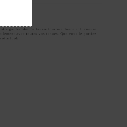
votre garde-robe. Sa fausse fourrure douce et luxueuse
cilement avec toutes vos tenues. Que vous le portiez
votre look.