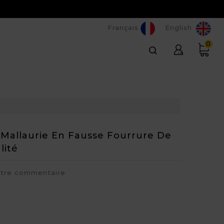
Français
English
0
 Mallaurie En Fausse Fourrure De
lité
otre commentaire