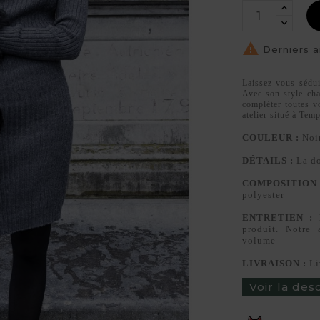

Derniers a
Laissez-vous sédui
Avec son style cha
compléter toutes v
atelier situé à Tem
COULEUR :
Noi
DÉTAILS :
La do
COMPOSITION 
polyester
ENTRETIEN :
l
produit. Notre
volume
LIVRAISON :
Li
Voir la des