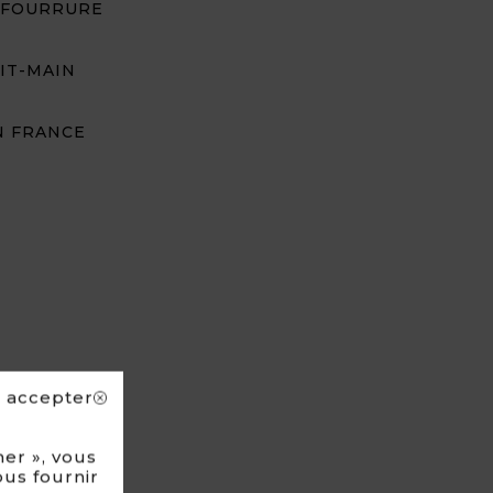
 FOURRURE
IT-MAIN
N FRANCE
s accepter
er », vous
ous fournir