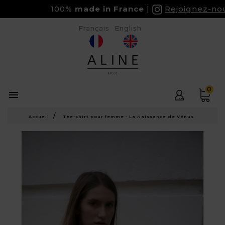
100%
made in France
Rejoignez-nous 
Français
English
0

Accueil
Tee-shirt pour femme - La Naissance de Vénus