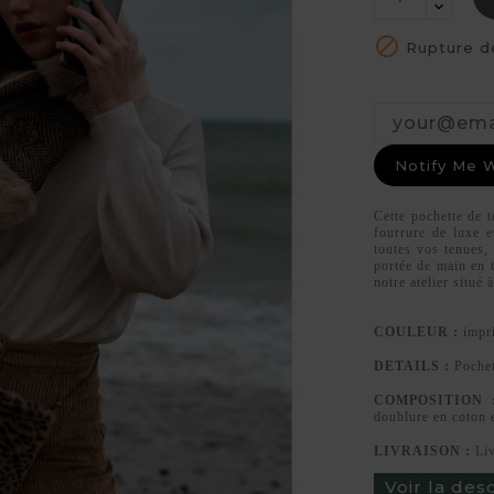

Rupture d
Notify Me 
Cette pochette de t
fourrure de luxe e
toutes vos tenues, 
portée de main en t
notre atelier situé
COULEUR :
impr
DETAILS :
Pochet
COMPOSITION 
doublure en coton e
LIVRAISON :
Li
Voir la des