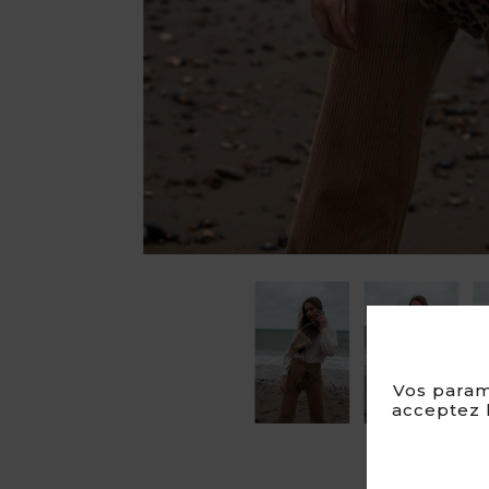

Vos param
acceptez l