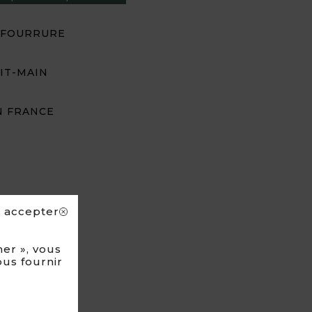
 FOURRURE
IT-MAIN
N FRANCE
s accepter
er », vous
ous fournir