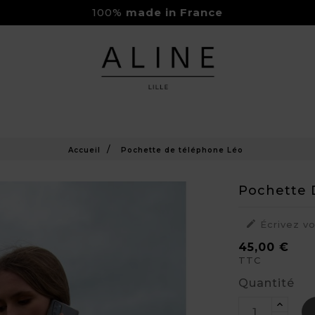
100%
made in France
Rejoignez-nous sur Instagram
Livraison Gratuite à partir de 150€
Accueil
Pochette de téléphone Léo
Pochette 

Écrivez v
45,00 €
TTC
Quantité