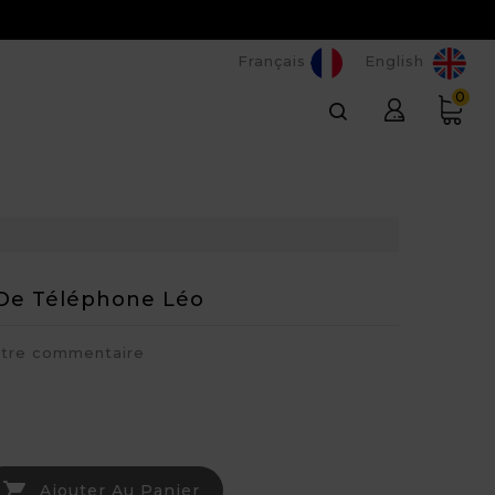
Français
English
0
De Téléphone Léo
otre commentaire

Ajouter Au Panier