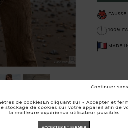
FAUSSE
100% FA
MADE I

Continuer san

ètres de cookiesEn cliquant sur « Accepter et ferm
e stockage de cookies sur votre appareil afin de v
la meilleure expérience utilisateur possible.
ACCEPTER ET FERMER