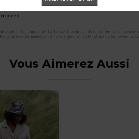
taires
lie style et fonctionnalité. La fausse fourrure de luxe confère à la pochett
e de différentes manières : à l'épaule pour un style raffiné ou en travers du co
Vous Aimerez Aussi