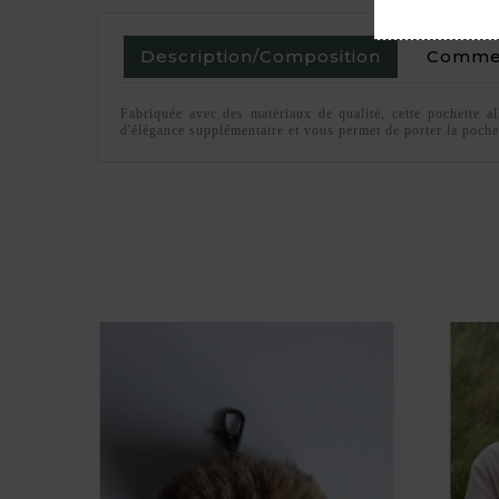
Description/Composition
Commen
Fabriquée avec des matériaux de qualité, cette pochette al
d'élégance supplémentaire et vous permet de porter la pochett