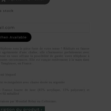
e stock
When Available
éléphone sera la pièce forte de votre tenue ! Réalisée en fausse
t agrémentée d'une chaîne, elle s'harmonise parfaitement avec
tout en vous offrant la possibilité de garder votre téléphone à
outes circonstances. Elle est conçue entièrement à la main dans
 à Templeuve, en France.
imé léopard
te rectangulaire avec chaine dorée ou argentée
:
Fausse fourre de luxe (85% acrylique, 15% polyester) et
t fil métallisé
vraison par Mondial Relay ou Colissimo.
cription du produit ›