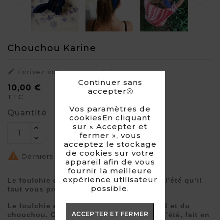
Chouchou Karine

Écrivez votre commentaire
Continuer sans
10,00 €
accepter
TTC
Vos paramètres de
Quantité
cookiesEn cliquant
sur « Accepter et
fermer », vous
acceptez le stockage
de cookies sur votre

Derniers articles en stock
appareil afin de vous
fournir la meilleure
expérience utilisateur
Le foulchie est l’accessoire tendance de l’été qu’il
possible.
faut vous procurer !
Le foulchie est né de l’alliance du foulard et du
ACCEPTER ET FERMER
chouchou. Ce chouchou est pensé pour l’été, fait en