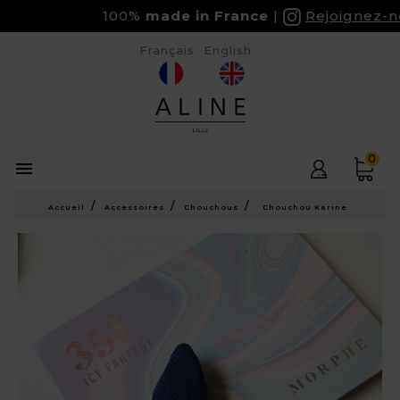
100%
made in France
Rejoignez-nou
Français
English
0

Accueil
Accessoires
Chouchous
Chouchou Karine