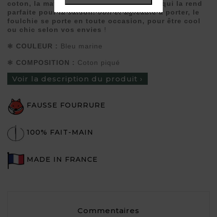
coton, la matière est douce et légère, ce qui la rend
parfaite pour la saison. Joli et agréable à porter, le
foulchie se porte en toute occasion, pour être cool
ou chic selon vos envies
!
❃
COULEUR :
Bleu marine
❃
COMPOSITION :
Coton piqué
Voir la description du produit ›
FAUSSE FOURRURE
100% FAIT-MAIN
MADE IN FRANCE
Commentaires