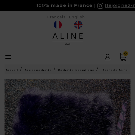
100%
made in France
Rejoignez-no
Français
English
0

Accueil
Sac et pochette
Pochette maquillage
Pochette Arina