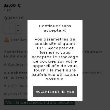
35,00 €
TTC
Quantité
Continuer sans
accepter

Vos paramètres de
Derniers articles en stock
cookiesEn cliquant
sur « Accepter et
Pochette réalisée à la main en fausse fourrure
fermer », vous
toute douce !
acceptez le stockage
de cookies sur votre
❃ Couleur : violet
appareil afin de vous
fournir la meilleure
❃
Pochette
qui se ferme grâce à deux pressions
expérience utilisateur
aimantées et un petit nœud en
liberty
possible.
❃
Intérieur
en tissu
ACCEPTER ET FERMER
❃ Fausse fourrure de
haute qualité
Voir la description du produit ›