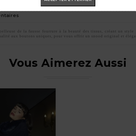
taires
lleuse de la fausse fourrure à la beauté des tissus, créant un style
alité aux boutons uniques, pour vous offrir un snood original et éléga
Vous Aimerez Aussi