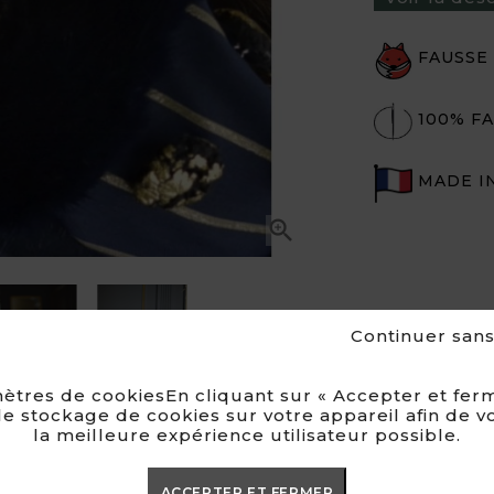
FAUSSE
100% FA
MADE I

Continuer san

ètres de cookiesEn cliquant sur « Accepter et ferm
e stockage de cookies sur votre appareil afin de v
la meilleure expérience utilisateur possible.
ACCEPTER ET FERMER