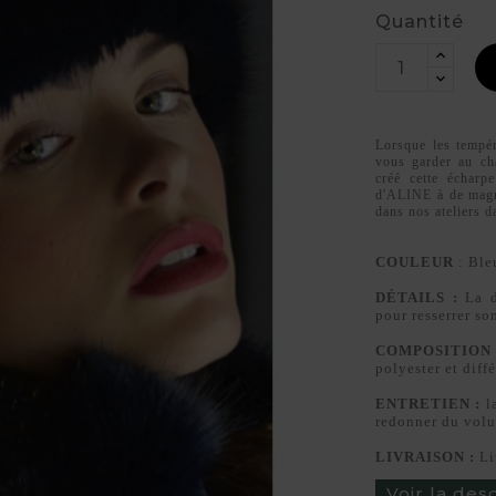
Quantité
Lorsque les tempér
vous garder au ch
créé cette écharp
d'ALINE à de magni
dans nos ateliers d
COULEUR
: Ble
DÉTAILS :
La d
pour resserrer so
COMPOSITION 
polyester et diffé
ENTRETIEN :
la
redonner du vo
LIVRAISON :
Li
Voir la des