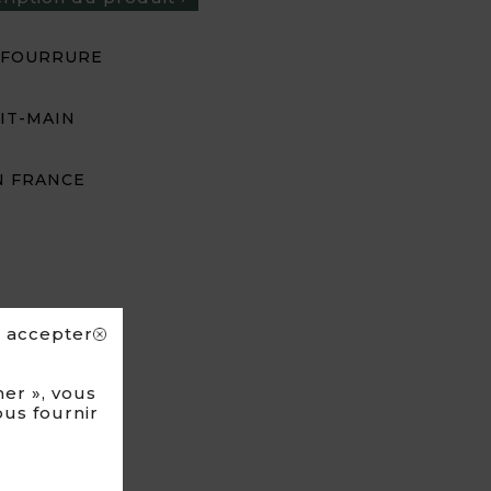
 FOURRURE
IT-MAIN
N FRANCE
s accepter
er », vous
ous fournir