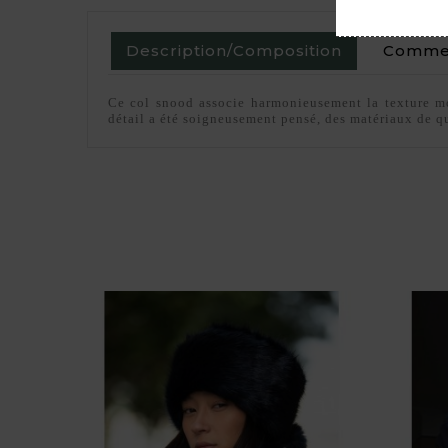
Description/Composition
Commen
Ce col snood associe harmonieusement la texture moe
détail a été soigneusement pensé, des matériaux de qu