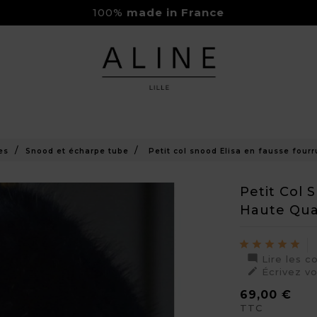
100%
made in France
Rejoignez-nous sur Instagram
Livraison Gratuite à partir de 150€
es
Snood et écharpe tube
Petit col snood Elisa en fausse fourr
Petit Col 
Haute Qua

Lire les c

Écrivez v
69,00 €
TTC