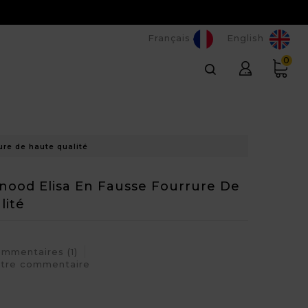
Français
English
0
ure de haute qualité
Snood Elisa En Fausse Fourrure De
lité
ommentaires (1)
otre commentaire