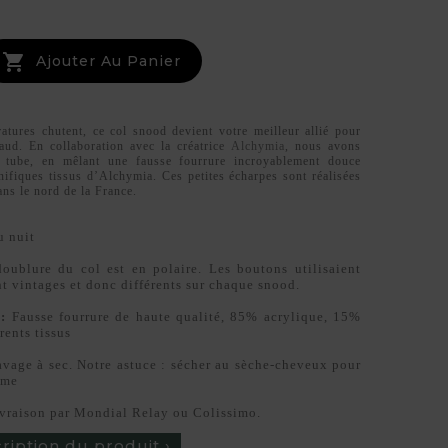

Ajouter Au Panier
atures chutent, ce col snood devient votre meilleur allié pour
aud. En collaboration avec la créatrice
Alchymia
, nous avons
e tube, en mêlant une fausse fourrure incroyablement douce
fiques tissus d’Alchymia. Ces petites écharpes sont réalisées
ans le nord de la France.
u nuit
oublure du col est en polaire. Les boutons utilisaient
nt vintages et donc différents sur chaque snood.
:
Fausse fourrure de haute qualité, 85% acrylique, 15%
rents tissus
vage à sec. Notre astuce : sécher au sèche-cheveux pour
lume
vraison par Mondial Relay ou Colissimo.
cription du produit ›