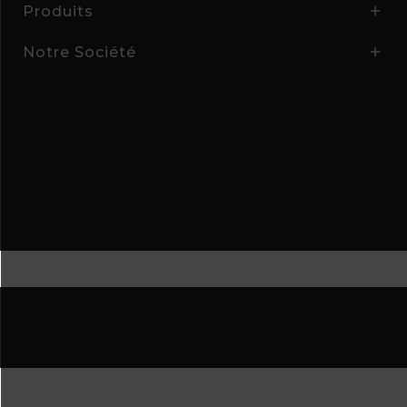
Produits

Notre Société

Inscription Newsletter
Inscrivez-vous pour recevoir les dernières
nouveautés, offre spéciale et solde
© 2026 - Aline Nivesse