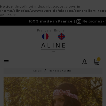
Notice
: Undefined index: nb_pages_views in
/home/alinefas/www/override/classes/controller/Fron
on line
11
100%
made in France
Rejoignez-no
Français
English
0

Accueil
Bandeau Aurélia