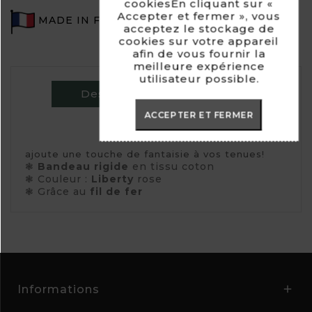
cookiesEn cliquant sur «
Accepter et fermer », vous
MADE IN FRANCE
acceptez le stockage de
cookies sur votre appareil
afin de vous fournir la
meilleure expérience
utilisateur possible.
Description/Composition
ACCEPTER ET FERMER
Commentaires
ajoute une touche de fantaisie à vos tenues!
❃
Bandeau rigide
en tissu coton
❃ Couleur :
Liberty
rose
❃ Grâce au
fil de fer
Informations
