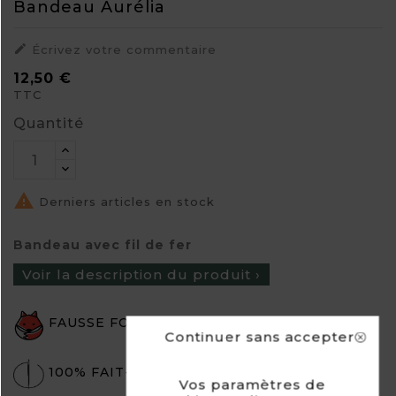
Bandeau Aurélia

Écrivez votre commentaire
12,50 €
TTC
Quantité

Derniers articles en stock
Bandeau avec fil de fer
Voir la description du produit ›
FAUSSE FOURRURE
Continuer sans accepter
100% FAIT-MAIN
Vos paramètres de