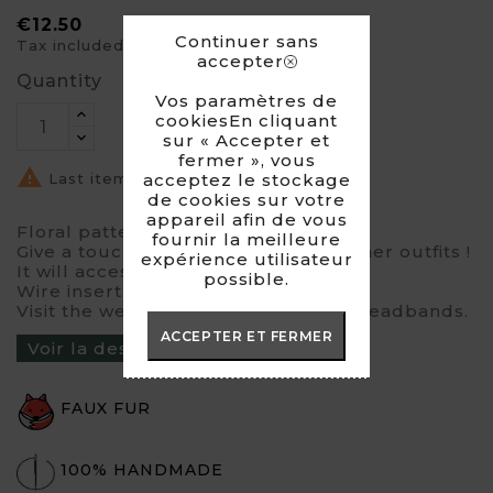
€12.50
Continuer sans
Tax included
accepter
Quantity
Vos paramètres de
cookiesEn cliquant
sur « Accepter et
fermer », vous

acceptez le stockage
Last items in stock
de cookies sur votre
appareil afin de vous
Floral pattern cotton headband.
fournir la meilleure
Give a touch of fantasy to your summer outfits !
expérience utilisateur
It will accessorise all hairstyles.
possible.
Wire insert for adjustable fit.
Visit the website and see the other headbands.
ACCEPTER ET FERMER
Voir la description du produit ›
FAUX FUR
100% HANDMADE