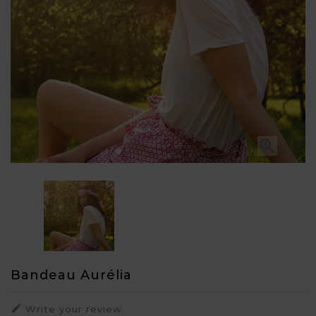

Bandeau Aurélia

Write your review