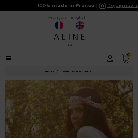
100%
made in France
Rejoignez-no
Français
English
0

Home
Bandeau Aurélia