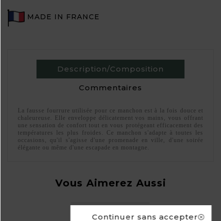
MADE IN FRANCE
Description/Composition
Commentaires
La fausse fourrure utilisée pour ce manchon est à la fois douce et
chaleureuse. Elle enveloppe délicatement vos mains, vous offrant
une sensation de confort tout en vous protégeant efficacement des
températures les plus froides. Ce manchon s'adapte à toutes les
occasions, qu'il s'agisse d'une promenade en ville, d'une soirée
élégante ou même d'une escapade en montagne.
Vous Aimerez Aussi
Continuer sans accepter