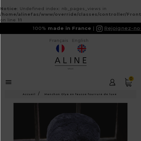
Notice
: Undefined index: nb_pages_views in
/home/alinefas/www/override/classes/controller/Fron
on line
11
100%
made in France
Rejoignez-nous s
Français
English
0

Accueil
Manchon Olya en fausse fourrure de luxe