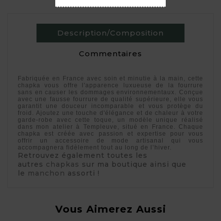
Description/Composition
Commentaires
Fabriquée en France avec soin et minutie à la main, cette
chapka vous offre l'apparence luxueuse de la fourrure
sans en causer les dommages environnementaux. Conçue
avec une fausse fourrure de qualité supérieure, elle vous
garantit une douceur incomparable et vous protège du
froid. Ajoutez une touche d'élégance et de chaleur à votre
garde-robe avec cette toque, un modèle unique réalisé
dans mon atelier à Templeuve, situé en France. Chaque
chapka est créée avec passion et expertise pour vous
offrir un accessoire de mode artisanal qui vous
accompagnera fidèlement tout au long de l’hiver.
Retrouvez également toutes les
autres
chapkas
sur ma boutique ainsi que
le
manchon
assorti !
Vous Aimerez Aussi