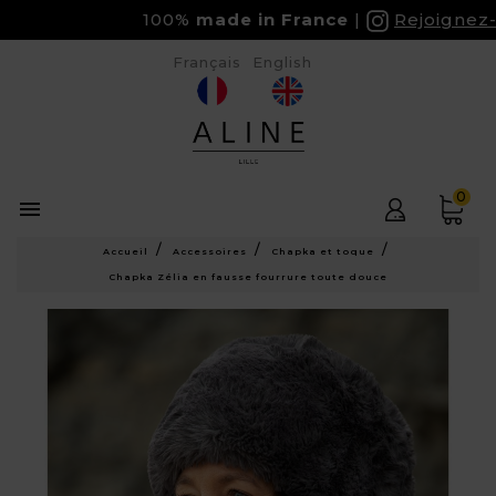
100%
made in France
Rejoignez-no
Français
English
0

Accueil
Accessoires
Chapka et toque
Chapka Zélia en fausse fourrure toute douce