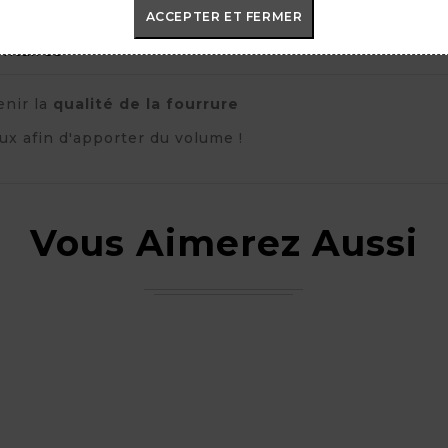
ACCEPTER ET FERMER
taires
enir la
qualité de la fourrure
ux afin d'apporter du volume !
Vous Aimerez Aussi