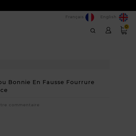
Français
English
0
ou Bonnie En Fausse Fourrure
uce
otre commentaire