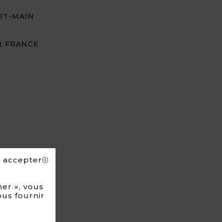
IT-MAIN
N FRANCE
s accepter
er », vous
ous fournir