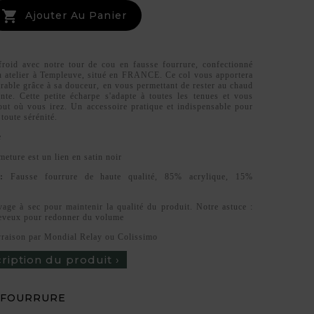

Ajouter Au Panier
roid avec notre tour de cou en fausse fourrure, confectionné
 atelier à Templeuve, situé en FRANCE. Ce col vous apportera
rable grâce à sa douceur, en vous permettant de rester au chaud
ante. Cette petite écharpe s'adapte à toutes les tenues et vous
ut où vous irez. Un accessoire pratique et indispensable pour
 toute sérénité.
e
meture est un lien en satin noir
 :
Fausse fourrure de haute qualité, 85% acrylique, 15%
age à sec pour maintenir la qualité du produit. Notre astuce :
heveux pour redonner du volume
vraison par Mondial Relay ou Colissimo
cription du produit ›
 FOURRURE