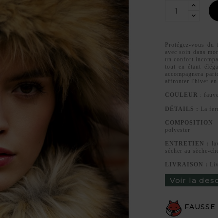
Protégez-vous du f
avec soin dans mon
un confort incompa
tout en étant élég
accompagnera parto
affronter l'hiver en
COULEUR
: fauv
DÉTAILS :
La fer
COMPOSITION
polyester
ENTRETIEN :
lav
sécher au sèche-c
LIVRAISON :
Li
Voir la des
FAUSSE