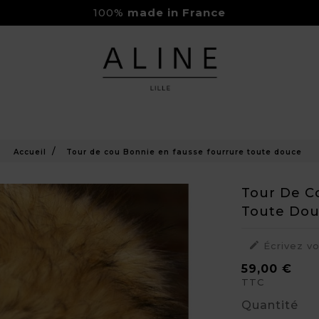
100%
made in France
Rejoignez-nous sur Instagram
Livraison Gratuite à partir de 150€
Accueil
Tour de cou Bonnie en fausse fourrure toute douce
Tour De C
Toute Do

Écrivez v
59,00 €
TTC
Quantité