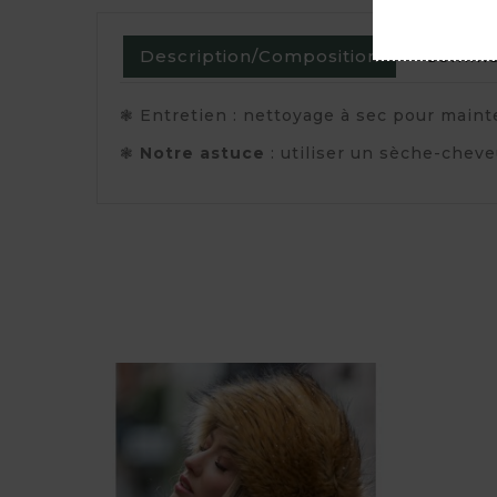
Description/Composition
Commen
❃ Entretien : nettoyage à sec pour maint
❃
Notre astuce
: utiliser un sèche-cheve