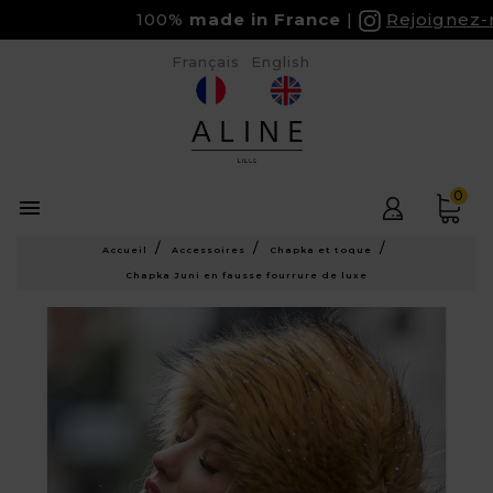
100%
made in France
Rejoignez-no
Français
English
0

Accueil
Accessoires
Chapka et toque
Chapka Juni en fausse fourrure de luxe