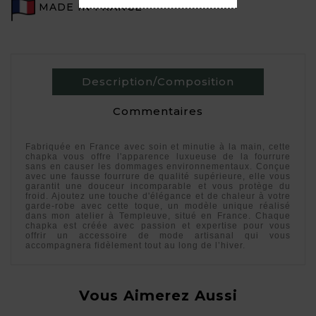
MADE IN FRANCE
Description/Composition
Commentaires
Fabriquée en France avec soin et minutie à la main, cette
chapka vous offre l'apparence luxueuse de la fourrure
sans en causer les dommages environnementaux. Conçue
avec une fausse fourrure de qualité supérieure, elle vous
garantit une douceur incomparable et vous protège du
froid. Ajoutez une touche d'élégance et de chaleur à votre
garde-robe avec cette toque, un modèle unique réalisé
dans mon atelier à Templeuve, situé en France. Chaque
chapka est créée avec passion et expertise pour vous
offrir un accessoire de mode artisanal qui vous
accompagnera fidèlement tout au long de l’hiver.
Vous Aimerez Aussi