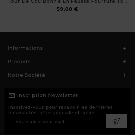
Tour De Cou Bonnie En Fausse Fourrure Toute Douce
Prix
59,00 €
Informations

Produits

Notre Société

Inscription Newsletter
Inscrivez-vous pour recevoir les dernières
nouveautés, offre spéciale et solde