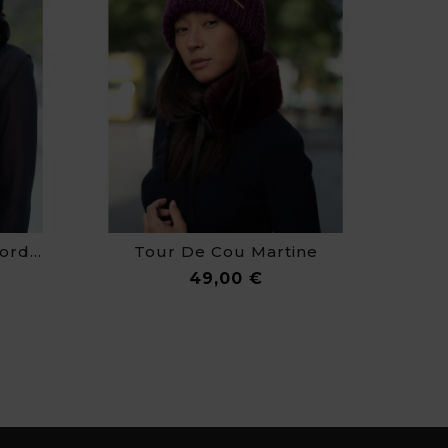
Chapka Léa En Laine Bordée De Fausse Fourrure
Tour De Cou Martine
Prix
49,00 €