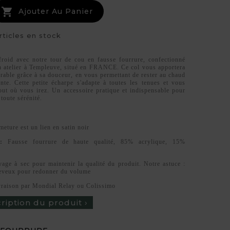

Ajouter Au Panier
rticles en stock
roid avec notre tour de cou en fausse fourrure, confectionné
 atelier à Templeuve, situé en FRANCE. Ce col vous apportera
rable grâce à sa douceur, en vous permettant de rester au chaud
ante. Cette petite écharpe s'adapte à toutes les tenues et vous
ut où vous irez. Un accessoire pratique et indispensable pour
 toute sérénité.
meture est un lien en satin noir
 :
Fausse fourrure de haute qualité, 85% acrylique, 15%
age à sec pour maintenir la qualité du produit. Notre astuce :
heveux pour redonner du volume
vraison par Mondial Relay ou Colissimo
cription du produit ›