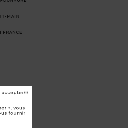
 FOURRURE
IT-MAIN
N FRANCE
s accepter
er », vous
ous fournir