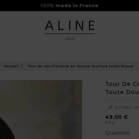
100%
made in France
Rejoignez-nous sur Instagram
Livraison Gratuite à partir de 150€
Accueil
Tour de cou Florence en fausse fourrure toute douce
Tour De C
Toute Do

Écrivez v
49,00 €
TTC
Quantité