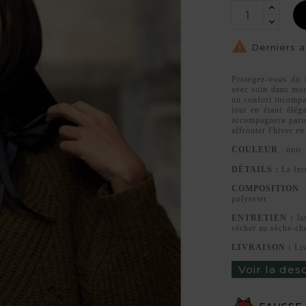

Derniers a
Protégez-vous du f
avec soin dans mon
un confort incompa
tout en étant élég
accompagnera parto
affronter l'hiver en
COULEUR
: noir
DÉTAILS :
La fer
COMPOSITION
polyester
ENTRETIEN :
lav
sécher au sèche-c
LIVRAISON :
Li
Voir la des