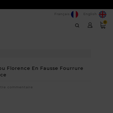
Français
English
0
ou Florence En Fausse Fourrure
uce
otre commentaire