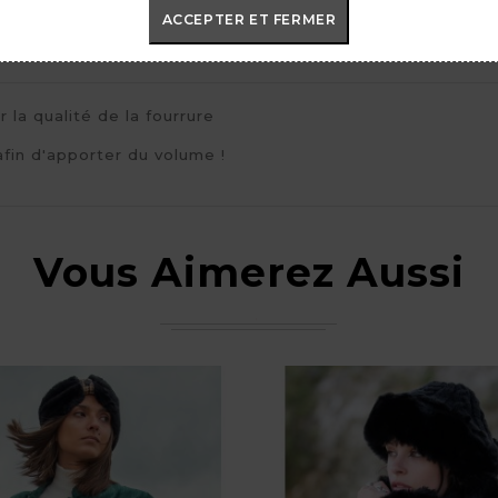
ACCEPTER ET FERMER
taires
 la qualité de la fourrure
afin d'apporter du volume !
Vous Aimerez Aussi