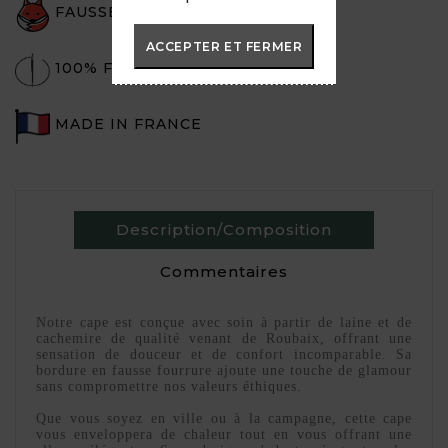
FAUSSE FOURRURE
ACCEPTER ET FERMER
100% FAIT-MAIN
MADE IN FRANCE
Description/Composition
Commentaires
Notre
cape est conçue avec soin à partir de laine et de
cachemire de qualité venant de Roubaix, offrant une
sensation de douceur et de confort incomparable. Sa
bordure en fausse fourrure ajoute une touche de glamour
sans compromettre nos valeurs éthiques.
Que vous soyez en ville ou à la campagne, cette cape
vous enveloppera de chaleur tout en vous offrant une