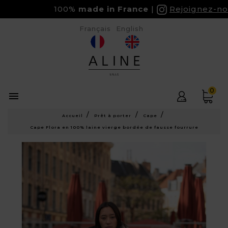
100%
made in France
Rejoignez-nous 
Français
English
0

Accueil
Prêt à porter
Cape
Cape Flora en 100% laine vierge bordée de fausse fourrure