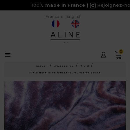
100%
made in France
Rejoignez-nou
Français
English
0

Accueil
Accessoires
Plaid
Plaid Natalia en fausse fourrure très douce