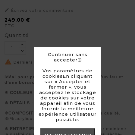

Écrivez votre commentaire
249,00 €
TTC
Quantité
Continuer sans
accepter

Derniers articles en stock
Vos paramètres de
cookiesEn cliquant
Idéal pour passer l'hiver au chaud près d'un feu et
sur « Accepter et
d'une boisson chaude.
fermer », vous
acceptez le stockage
❃
COULEUR :
Brun
de cookies sur votre
appareil afin de vous
❃
DÉTAILS :
d
oublure polaire
fournir la meilleure
❃
COMPOSITION :
Fausse fourrure de haute qualité,
expérience utilisateur
85% acrylique, 15% polyester
possible.
❃
ENTRETIEN :
lavage à sec préférable pour maintenir
la qualité du produit. Notre astuce : sécher au sèche-