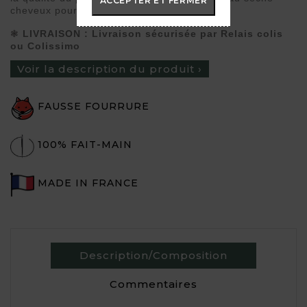
ACCEPTER ET FERMER
cheveux pour redonner du volume
❃
LIVRAISON
:
Livraison sécurisée par Relais colis
ou Colissimo
Voir la description du produit ›
FAUSSE FOURRURE
100% FAIT-MAIN
MADE IN FRANCE
Description/Composition
Commentaires