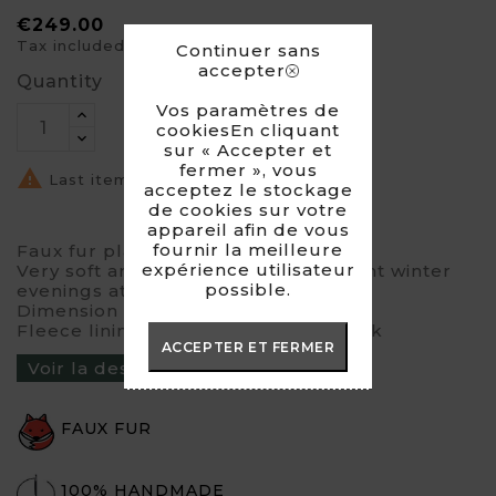
€249.00
Tax included
Continuer sans
accepter
Quantity
Vos paramètres de
cookiesEn cliquant
sur « Accepter et
fermer », vous

Last items in stock
acceptez le stockage
de cookies sur votre
appareil afin de vous
fournir la meilleure
Faux fur plaid with fleece lining.
expérience utilisateur
Very soft and warm to spend pleasant winter
possible.
evenings at home.
Dimension : 145 cm / 170 cm
Fleece lining colours available : black
ACCEPTER ET FERMER
Voir la description du produit ›
FAUX FUR
100% HANDMADE