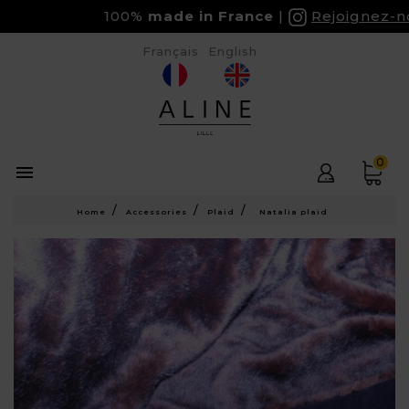
100%
made in France
Rejoignez-nou
Français
English
0

Home
Accessories
Plaid
Natalia plaid