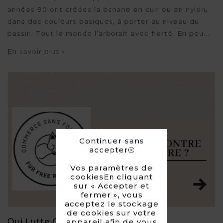
années 90 ont créées la banane en cuir ou en nylon,
dans des couleurs basiques, à porter au niveau du
bassin. Tout le monde l’arborait avec fierté. En peu...
En savoir plus
Continuer sans
accepter
Vos paramètres de
cookiesEn cliquant
sur « Accepter et
fermer », vous
acceptez le stockage
de cookies sur votre
Qui Lutte Contre La Fourrure ?
appareil afin de vous