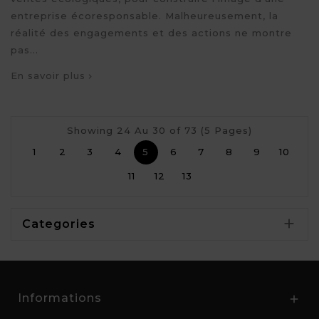
entreprise écoresponsable. Malheureusement, la
réalité des engagements et des actions ne montre
pas...
En savoir plus
Showing 24 Au 30 of 73 (5 Pages)
1
2
3
4
5
6
7
8
9
10
11
12
13

Categories
Informations
