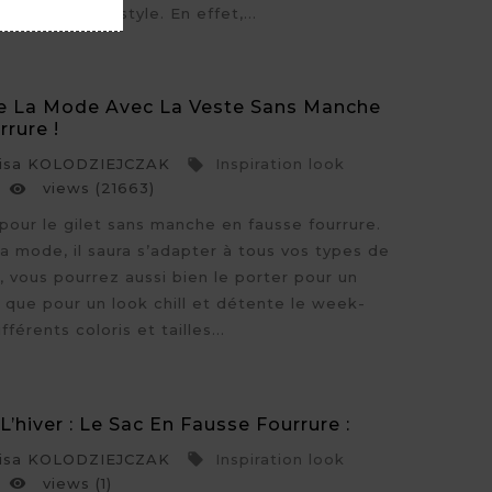
servant votre style. En effet,...
e La Mode Avec La Veste Sans Manche
rure !
sa KOLODZIEJCZAK
Inspiration look

views (21663)

 pour le gilet sans manche en fausse fourrure.
la mode, il saura s’adapter à tous vos types de
t, vous pourrez aussi bien le porter pour un
 que pour un look chill et détente le week-
férents coloris et tailles...
L’hiver : Le Sac En Fausse Fourrure :
sa KOLODZIEJCZAK
Inspiration look

views (1)
