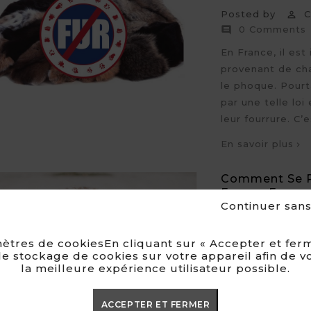
Posted by
Cl

0 Comments

En France, il est
provenant de ch
le phoque. Pourt
par une telle lo
leur fourrure. C
En savoir plus
Comment Se Pr
Fausse Fourru
Continuer san
Posted by
Li

0 Comments

ètres de cookiesEn cliquant sur « Accepter et ferm
La neige est enfi
e stockage de cookies sur votre appareil afin de v
la meilleure expérience utilisateur possible.
dernière signifie
d’allier chaleur
problème, la fau
ACCEPTER ET FERMER