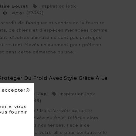
aire Bouret
Inspiration look

views (23352)

 interdit de fabriquer et vendre de la fourrure
ats, de chiens et d’espèces menacées comme
ant, d’autres animaux ne sont pas protégés
i et restent élevés uniquement pour prélever
’est dans cette démarche qu’une...
otéger Du Froid Avec Style Grâce À La
re
s accepter
sa KOLODZIEJCZAK
Inspiration look

views (3049)

er », vous
n arrivée à Lille ! Mais l’arrivée de cette
ous fournir
 également l'arrivée du froid. Difficile alors
 et élégance dans nos tenues. Face à ce
sse fourrure sera votre allié pour combattre le