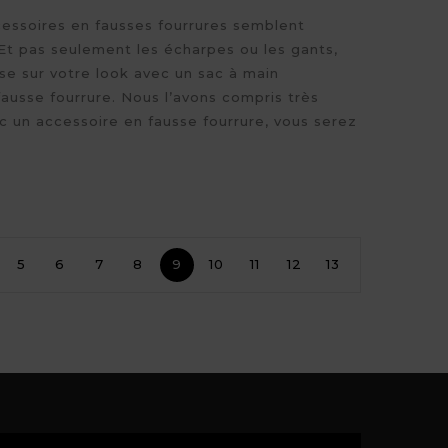
ccessoires en fausses fourrures semblent
 Et pas seulement les écharpes ou les gants,
ise sur votre look avec un sac à main
ausse fourrure. Nous l’avons compris très
c un accessoire en fausse fourrure, vous serez
5
6
7
8
9
10
11
12
13