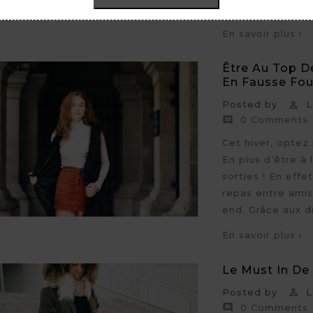
froid tout en con
En savoir plus
Être Au Top D
En Fausse Four
Posted by
Li

0 Comments

Cet hiver, optez
En plus d’être à 
sorties ! En effe
repas entre amis
end. Grâce aux dif
En savoir plus
Le Must In De 
Posted by
Li

0 Comments
