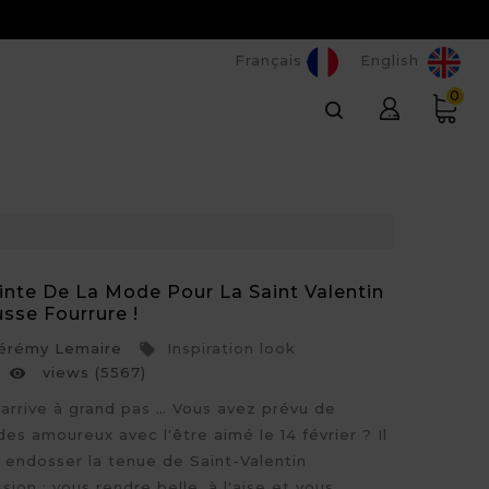
Français
English
0
inte De La Mode Pour La Saint Valentin
sse Fourrure !
rémy Lemaire
Inspiration look

views (5567)

n arrive à grand pas … Vous avez prévu de
des amoureux avec l'être aimé le 14 février ? Il
s endosser la tenue de Saint-Valentin
ion : vous rendre belle, à l'aise et vous