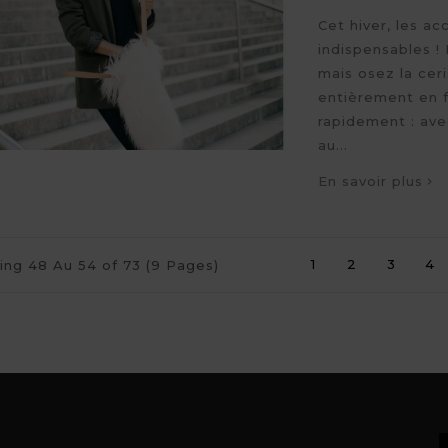
Cet hiver, les a
indispensables !
mais osez la cer
entièrement en f
rapidement : ave
au...
En savoir plus
1
2
3
4
ng 48 Au 54 of 73 (9 Pages)