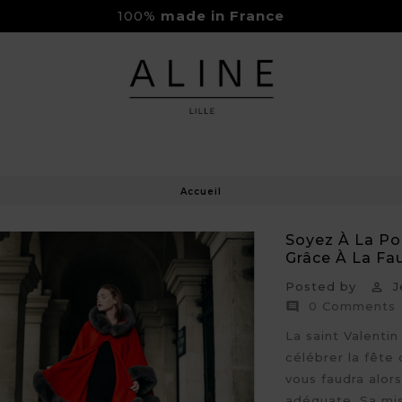
100%
made in France
Rejoignez-nous sur Instagram
Livraison Gratuite à partir de 150€
Accueil
Soyez À La Po
Grâce À La Fau
Posted by
Jé

0 Comments

La saint Valenti
célébrer la fête 
vous faudra alor
adéquate. Sa miss