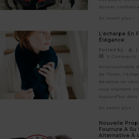
donner confiance.
En savoir plus
L’écharpe En F
Élégance
Posted by
Li

0 Comments

Incontournable d
de l’hiver, l’éch
devenue un vérit
vous vraiment to
Aujourd’hui dans
En savoir plus
Nouvelle Prop
Fourrure A Su
Alternative À 