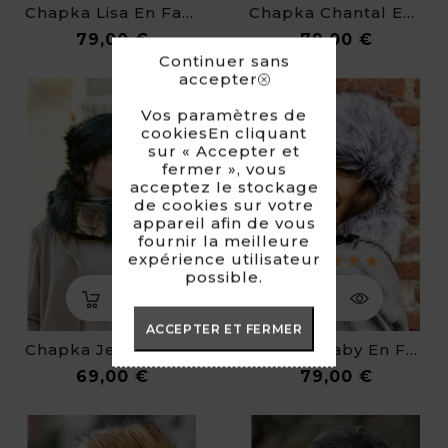
Chapka Lisa En Fausse Fourrure Toute Douce
Chapka Chantal En Fausse Fourrure De Haute Qualité
Prix
Prix
79,00 €
79,00 €
Continuer sans
accepter
Vos paramètres de
cookiesEn cliquant
sur « Accepter et
fermer », vous
acceptez le stockage
de cookies sur votre
appareil afin de vous
fournir la meilleure
expérience utilisateur
possible.
ACCEPTER ET FERMER
Chapka Jessica En Fausse Fourrure De Luxe
Chapka Gaby En Fausse Fourrure De Luxe
Prix
Prix
69,00 €
79,00 €