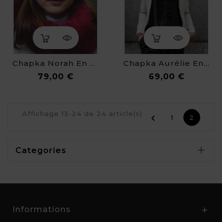
Chapka Norah En Fausse Fourrure De Luxe
Chapka Aurélie En Fausse Fourrure De Luxe
Prix
Prix
79,00 €
69,00 €
Affichage 13-24 de 24 article(s)

1
2

Categories
Informations
