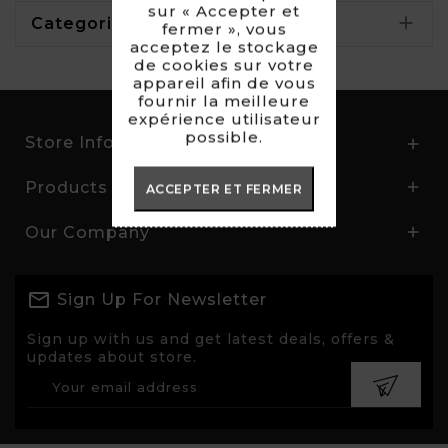
sur « Accepter et

Categories
fermer », vous
acceptez le stockage
de cookies sur votre
appareil afin de vous
fournir la meilleure
expérience utilisateur
possible.
Store Information

Products

ACCEPTER ET FERMER
Our Company

Sign Up For Newsletter
Sign up with us and get latest deals, offers &
updates about store.