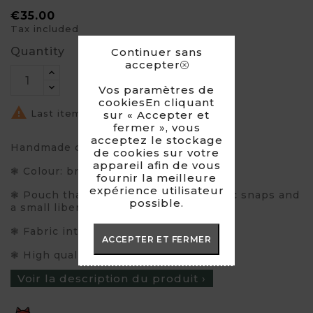
€35.00
Tax included
Quantity
Continuer sans
accepter
Vos paramètres de
cookiesEn cliquant

Last items in stock
sur « Accepter et
fermer », vous
acceptez le stockage
Handmade clutch made of soft faux fur!
de cookies sur votre
appareil afin de vous
❃ Colour: brown
fournir la meilleure
expérience utilisateur
❃ Pouch that closes with two magnetic snaps and
possible.
a small liberty bow
❃ Fabric interior
ACCEPTER ET FERMER
❃ High quality faux fur
Voir la description du produit ›