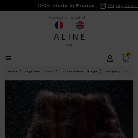
100%
made in France
Rejoignez-no
Français
English
0

Home
Bags and Purses
Pochette maquillage
Mariya pouch