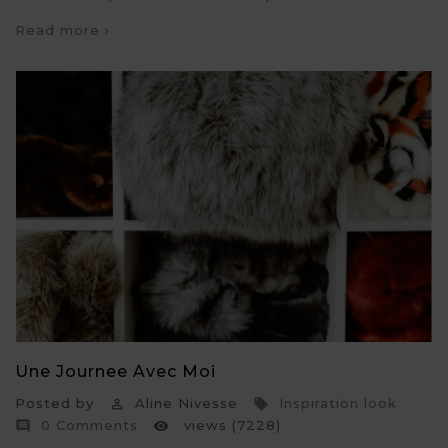
Read more
Une Journee Avec Moi
Posted by
Aline Nivesse
Inspiration look


0 Comments
views (7228)

