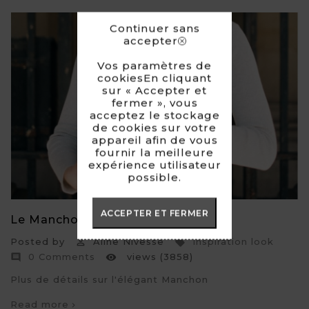
Continuer sans
accepter
Vos paramètres de
cookiesEn cliquant
sur « Accepter et
fermer », vous
acceptez le stockage
de cookies sur votre
appareil afin de vous
fournir la meilleure
expérience utilisateur
possible.
ACCEPTER ET FERMER
Le Manchon
Posted by
Aline Nivesse
Inspiration look


0 Comments
views (3858)


Plus de détails sur l'élégant Manchon
Read more