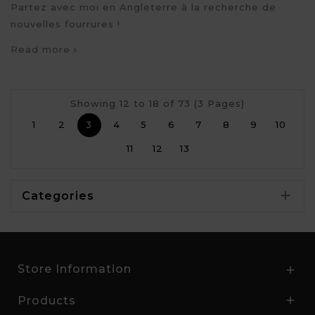
Partez avec moi en Angleterre à la recherche de
nouvelles fourrures !
Read more
Showing 12 to 18 of 73 (3 Pages)
1
2
3
4
5
6
7
8
9
10
11
12
13

Categories
Store Information

Products
