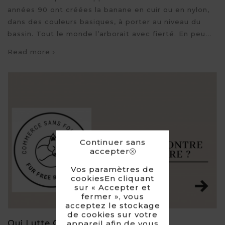
années 90 ont créées la banane en cuir ou en nylon,
dans des couleurs basiques, à porter au niveau du
bassin. Tout le monde l’arborait avec fierté. En peu...
Read more
Continuer sans
accepter
Vos paramètres de
cookiesEn cliquant
sur « Accepter et
fermer », vous
acceptez le stockage
de cookies sur votre
Qui Lutte Contre La Fourrure ?
appareil afin de vous