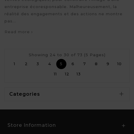
entreprise écoresponsable. Malheureusement, la
réalité des engagements et des actions ne montre
pas...
Read more
Showing 24 to 30 of 73 (5 Pages)
1
2
3
4
5
6
7
8
9
10
11
12
13

Categories
Store Information
