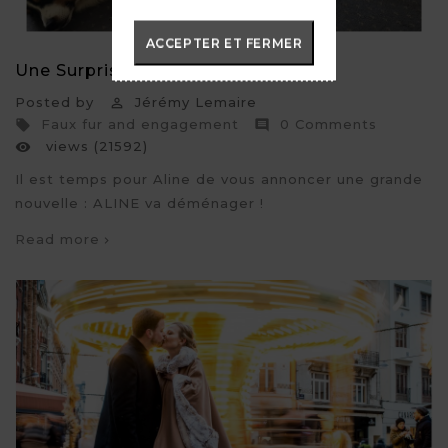
ACCEPTER ET FERMER
Une Surprise Pour La Rentree
Posted by
Jérémy Lemaire

Faux fur and engagement
0 Comments


views (21592)

Il est temps pour Aline de vous annoncer une grande
nouvelle : ALINE va déménager !
Read more