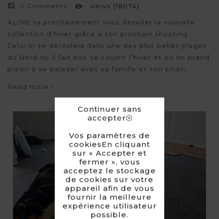
0 Comments
views (18074)


ALINE va prochainement vous dévoiler la nouvelle
collection d’hiver grâce à son prochain shooting.
Celui-ci se déroulera dans une des plus belles plages
du Nord où il fait bon se couvrir l’hiver et où on prend
plaisir à se balader avec sa famille et son chien.
Read more
Continuer sans
accepter
Vos paramètres de
cookiesEn cliquant
sur « Accepter et
fermer », vous
acceptez le stockage
de cookies sur votre
appareil afin de vous
fournir la meilleure
expérience utilisateur
possible.